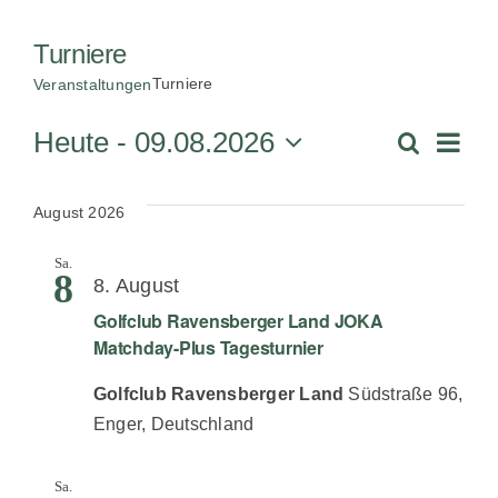
JOKA Golf
Turniere
Turniere
Veranstaltungen
Ver
Heute
 - 
09.08.2026
Suche
Vera
Liste
Datum
Ans
wählen.
August 2026
Suc
Na
Sa.
8
und
8. August
Golfclub Ravensberger Land JOKA
Ansi
Matchday-Plus Tagesturnier
Golfclub Ravensberger Land
Südstraße 96,
Navi
Enger, Deutschland
Sa.