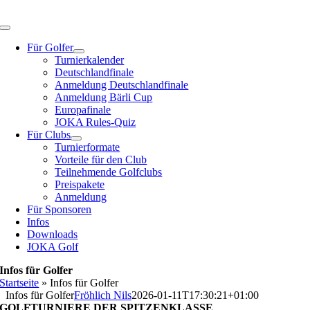
Zum
Inhalt
Toggle
springen
Navigation
Für Golfer
Turnierkalender
Deutschlandfinale
Anmeldung Deutschlandfinale
Anmeldung Bärli Cup
Europafinale
JOKA Rules-Quiz
Für Clubs
Turnierformate
Vorteile für den Club
Teilnehmende Golfclubs
Preispakete
Anmeldung
Für Sponsoren
Infos
Downloads
JOKA Golf
Infos für Golfer
Startseite
»
Infos für Golfer
Infos für Golfer
Fröhlich Nils
2026-01-11T17:30:21+01:00
GOLFTURNIERE DER SPITZENKLASSE