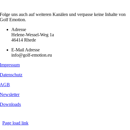
Folge uns auch auf weiteren Kanälen und verpasse keine Inhalte von
Golf Emotion.
Adresse
Helene-Wessel-Weg 1a
46414 Rhede
E-Mail Adresse
info@golf-emotion.eu
Impressum
Datenschutz
AGB
Newsletter
Downloads
Copyright
2026 - Golf Emotion | All Rights Reserved.
Page load link
Nach