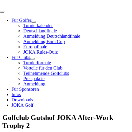
Zum
Inhalt
Toggle
springen
Navigation
Für Golfer
Turnierkalender
Deutschlandfinale
Anmeldung Deutschlandfinale
Anmeldung Bärli Cup
Europafinale
JOKA Rules-Quiz
Für Clubs
Turnierformate
Vorteile für den Club
Teilnehmende Golfclubs
Preispakete
Anmeldung
Für Sponsoren
Infos
Downloads
JOKA Golf
Golfclub Gutshof JOKA After-Work
Trophy 2