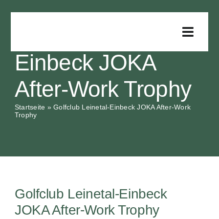
Zum
Inhalt
Golfclub Leinetal-
springen
Toggle
Naviga
Einbeck JOKA
Für Golfer
After-Work Trophy
Für Clubs
Startseite
»
Golfclub Leinetal-Einbeck JOKA After-Work
Trophy
Für Sponsoren
Infos
Golfclub Leinetal-Einbeck
Downloads
JOKA After-Work Trophy