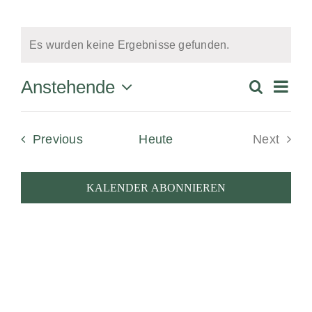
JOKA Golf
Es wurden keine Ergebnisse gefunden.
Hinweis
Ver
Anstehende
Suche
Vera
Summa
Select
Ans
date.
Suc
Veranstaltungen
Previous
Heute
Next
Na
Veranst
und
KALENDER ABONNIEREN
Ansi
Navi