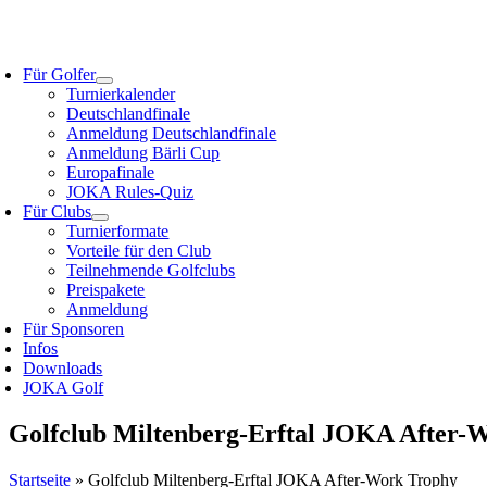
Zum
Inhalt
oggle
springen
avigation
Für Golfer
Turnierkalender
Deutschlandfinale
Anmeldung Deutschlandfinale
Anmeldung Bärli Cup
Europafinale
JOKA Rules-Quiz
Für Clubs
Turnierformate
Vorteile für den Club
Teilnehmende Golfclubs
Preispakete
Anmeldung
Für Sponsoren
Infos
Downloads
JOKA Golf
Golfclub Miltenberg-Erftal JOKA After-
Startseite
»
Golfclub Miltenberg-Erftal JOKA After-Work Trophy