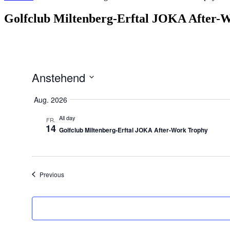
Golfclub Miltenberg-Erftal JOKA After-
Anstehend
Select
date.
Aug. 2026
All day
FR.
14
Golfclub Miltenberg-Erftal JOKA After-Work Trophy
Veranstaltungen
Previous