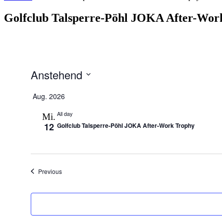
Golfclub Talsperre-Pöhl JOKA After-Wor
Anstehend
Select
date.
Aug. 2026
All day
Mi.
12
Golfclub Talsperre-Pöhl JOKA After-Work Trophy
Veranstaltungen
Previous