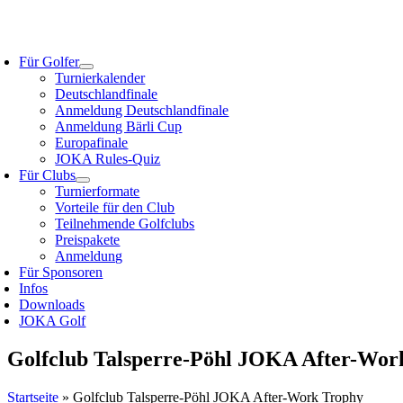
Zum
Inhalt
oggle
springen
avigation
Für Golfer
Turnierkalender
Deutschlandfinale
Anmeldung Deutschlandfinale
Anmeldung Bärli Cup
Europafinale
JOKA Rules-Quiz
Für Clubs
Turnierformate
Vorteile für den Club
Teilnehmende Golfclubs
Preispakete
Anmeldung
Für Sponsoren
Infos
Downloads
JOKA Golf
Golfclub Talsperre-Pöhl JOKA After-Wor
Startseite
»
Golfclub Talsperre-Pöhl JOKA After-Work Trophy