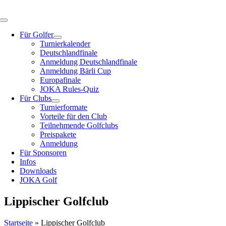
Zum
Inhalt
Toggle
springen
Navigation
Für Golfer
Turnierkalender
Deutschlandfinale
Anmeldung Deutschlandfinale
Anmeldung Bärli Cup
Europafinale
JOKA Rules-Quiz
Für Clubs
Turnierformate
Vorteile für den Club
Teilnehmende Golfclubs
Preispakete
Anmeldung
Für Sponsoren
Infos
Downloads
JOKA Golf
Lippischer Golfclub
Startseite
»
Lippischer Golfclub