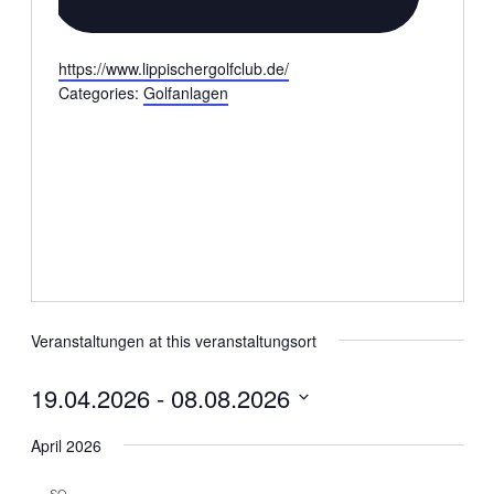
Website
https://www.lippischergolfclub.de/
Categories:
Golfanlagen
Veranstaltungen at this veranstaltungsort
19.04.2026
 - 
08.08.2026
Datum
wählen.
April 2026
SO.