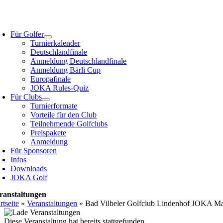
Zum
Inhalt
oggle
springen
avigation
Für Golfer
Turnierkalender
Deutschlandfinale
Anmeldung Deutschlandfinale
Anmeldung Bärli Cup
Europafinale
JOKA Rules-Quiz
Für Clubs
Turnierformate
Vorteile für den Club
Teilnehmende Golfclubs
Preispakete
Anmeldung
Für Sponsoren
Infos
Downloads
JOKA Golf
ranstaltungen
rtseite
»
Veranstaltungen
»
Bad Vilbeler Golfclub Lindenhof JOKA Ma
Diese Veranstaltung hat bereits stattgefunden.