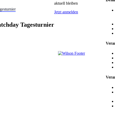
aktuell bleiben
esturnier
Jetzt anmelden
tchday Tagesturnier
Veran
Veran