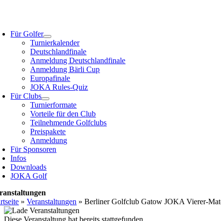
Zum
Inhalt
oggle
springen
avigation
Für Golfer
Turnierkalender
Deutschlandfinale
Anmeldung Deutschlandfinale
Anmeldung Bärli Cup
Europafinale
JOKA Rules-Quiz
Für Clubs
Turnierformate
Vorteile für den Club
Teilnehmende Golfclubs
Preispakete
Anmeldung
Für Sponsoren
Infos
Downloads
JOKA Golf
ranstaltungen
rtseite
»
Veranstaltungen
»
Berliner Golfclub Gatow JOKA Vierer-Mat
Diese Veranstaltung hat bereits stattgefunden.