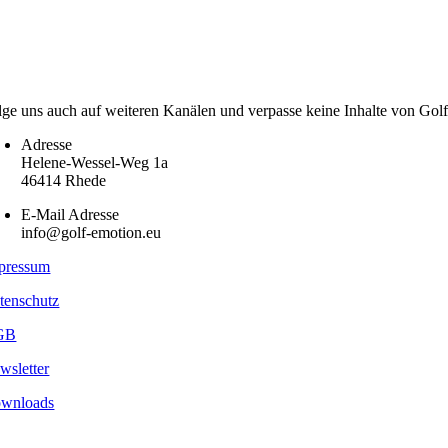
lge uns auch auf weiteren Kanälen und verpasse keine Inhalte von Gol
Adresse
Helene-Wessel-Weg 1a
46414 Rhede
E-Mail Adresse
info@golf-emotion.eu
pressum
tenschutz
GB
wsletter
wnloads
pyright
2026 - Golf Emotion | All Rights Reserved.