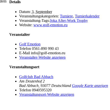
dem
Details
Datum:
3. September
Veranstaltungskategorien:
Turniere
,
Turnierkalender
Veranstaltung-Tags:
Joka After-Work Trophy
Website:
www.golf-emotion.eu
Veranstalter
Golf Emotion
Telefon
0561-890 990 43
E-Mail
info@golf-emotion.eu
Veranstalter-Website anzeigen
Veranstaltungsort
Golfclub Bad Abbach
Am Deutenhof 2
Bad Abbach
,
93077
Deutschland
Google Karte anzeigen
Telefon
0940595320
Veranstaltungsort-Website anzeigen