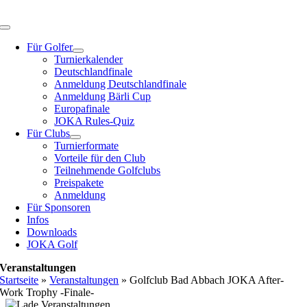
Zum
Inhalt
Toggle
springen
Navigation
Für Golfer
Turnierkalender
Deutschlandfinale
Anmeldung Deutschlandfinale
Anmeldung Bärli Cup
Europafinale
JOKA Rules-Quiz
Für Clubs
Turnierformate
Vorteile für den Club
Teilnehmende Golfclubs
Preispakete
Anmeldung
Für Sponsoren
Infos
Downloads
JOKA Golf
Veranstaltungen
Startseite
»
Veranstaltungen
»
Golfclub Bad Abbach JOKA After-
Work Trophy -Finale-