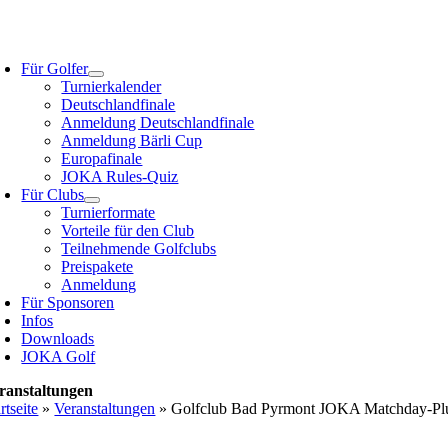
Zum
Inhalt
oggle
springen
avigation
Für Golfer
Turnierkalender
Deutschlandfinale
Anmeldung Deutschlandfinale
Anmeldung Bärli Cup
Europafinale
JOKA Rules-Quiz
Für Clubs
Turnierformate
Vorteile für den Club
Teilnehmende Golfclubs
Preispakete
Anmeldung
Für Sponsoren
Infos
Downloads
JOKA Golf
ranstaltungen
rtseite
»
Veranstaltungen
»
Golfclub Bad Pyrmont JOKA Matchday-Plus