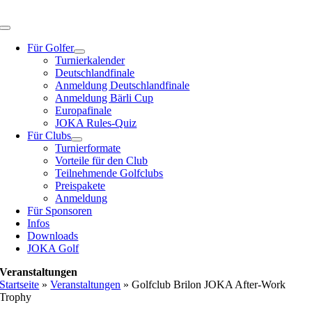
Zum
Inhalt
Toggle
springen
Navigation
Für Golfer
Turnierkalender
Deutschlandfinale
Anmeldung Deutschlandfinale
Anmeldung Bärli Cup
Europafinale
JOKA Rules-Quiz
Für Clubs
Turnierformate
Vorteile für den Club
Teilnehmende Golfclubs
Preispakete
Anmeldung
Für Sponsoren
Infos
Downloads
JOKA Golf
Veranstaltungen
Startseite
»
Veranstaltungen
»
Golfclub Brilon JOKA After-Work
Trophy