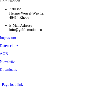
Golf Emotion.
Adresse
Helene-Wessel-Weg 1a
46414 Rhede
E-Mail Adresse
info@golf-emotion.eu
Impressum
Datenschutz
AGB
Newsletter
Downloads
Copyright
2026 - Golf Emotion | All Rights Reserved.
Page load link
Nach
oben