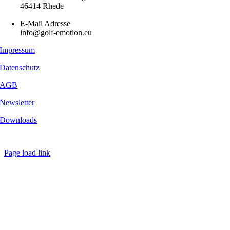
46414 Rhede
E-Mail Adresse
info@golf-emotion.eu
Impressum
Datenschutz
AGB
Newsletter
Downloads
Copyright
2026 - Golf Emotion | All Rights Reserved.
Page load link
Nach
oben