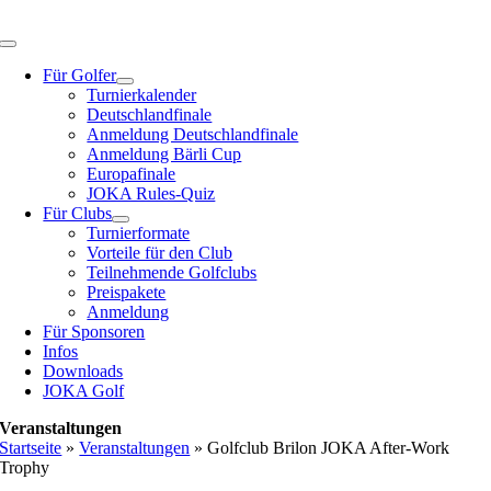
Zum
Inhalt
Toggle
springen
Navigation
Für Golfer
Turnierkalender
Deutschlandfinale
Anmeldung Deutschlandfinale
Anmeldung Bärli Cup
Europafinale
JOKA Rules-Quiz
Für Clubs
Turnierformate
Vorteile für den Club
Teilnehmende Golfclubs
Preispakete
Anmeldung
Für Sponsoren
Infos
Downloads
JOKA Golf
Veranstaltungen
Startseite
»
Veranstaltungen
»
Golfclub Brilon JOKA After-Work
Trophy