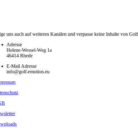
lge uns auch auf weiteren Kanälen und verpasse keine Inhalte von Gol
Adresse
Helene-Wessel-Weg 1a
46414 Rhede
E-Mail Adresse
info@golf-emotion.eu
pressum
tenschutz
GB
wsletter
wnloads
pyright
2026 - Golf Emotion | All Rights Reserved.