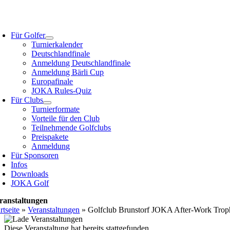
Zum
Inhalt
oggle
springen
avigation
Für Golfer
Turnierkalender
Deutschlandfinale
Anmeldung Deutschlandfinale
Anmeldung Bärli Cup
Europafinale
JOKA Rules-Quiz
Für Clubs
Turnierformate
Vorteile für den Club
Teilnehmende Golfclubs
Preispakete
Anmeldung
Für Sponsoren
Infos
Downloads
JOKA Golf
ranstaltungen
rtseite
»
Veranstaltungen
»
Golfclub Brunstorf JOKA After-Work Tro
Diese Veranstaltung hat bereits stattgefunden.