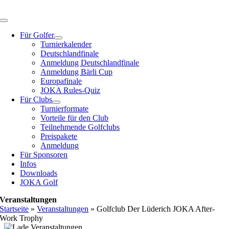
Zum
Inhalt
Toggle
springen
Navigation
Für Golfer
Turnierkalender
Deutschlandfinale
Anmeldung Deutschlandfinale
Anmeldung Bärli Cup
Europafinale
JOKA Rules-Quiz
Für Clubs
Turnierformate
Vorteile für den Club
Teilnehmende Golfclubs
Preispakete
Anmeldung
Für Sponsoren
Infos
Downloads
JOKA Golf
Veranstaltungen
Startseite
»
Veranstaltungen
»
Golfclub Der Lüderich JOKA After-
Work Trophy