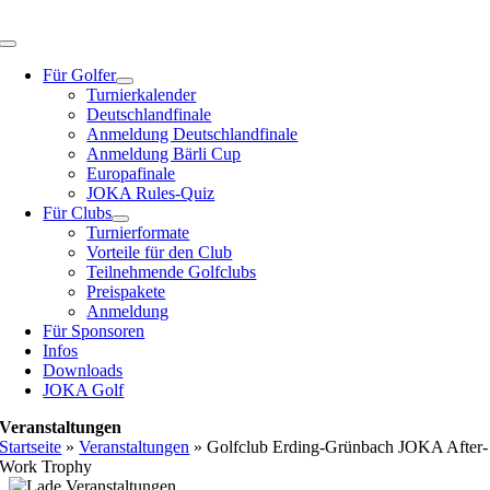
Zum
Inhalt
Toggle
springen
Navigation
Für Golfer
Turnierkalender
Deutschlandfinale
Anmeldung Deutschlandfinale
Anmeldung Bärli Cup
Europafinale
JOKA Rules-Quiz
Für Clubs
Turnierformate
Vorteile für den Club
Teilnehmende Golfclubs
Preispakete
Anmeldung
Für Sponsoren
Infos
Downloads
JOKA Golf
Veranstaltungen
Startseite
»
Veranstaltungen
»
Golfclub Erding-Grünbach JOKA After-
Work Trophy