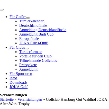
Zum
Inhalt
Toggle
springen
Navigation
Für Golfer
Turnierkalender
Deutschlandfinale
Anmeldung Deutschlandfinale
Anmeldung Bärli Cup
Europafinale
JOKA Rules-Quiz
Für Clubs
Turnierformate
Vorteile für den Club
Teilnehmende Golfclubs
Preispakete
Anmeldung
Für Sponsoren
Infos
Downloads
JOKA Golf
Veranstaltungen
Startseite
»
Veranstaltungen
»
Golfclub Hamburg Gut Waldhof JOKA
After-Work Trophy