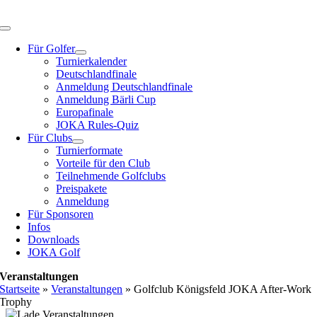
Zum
Inhalt
Toggle
springen
Navigation
Für Golfer
Turnierkalender
Deutschlandfinale
Anmeldung Deutschlandfinale
Anmeldung Bärli Cup
Europafinale
JOKA Rules-Quiz
Für Clubs
Turnierformate
Vorteile für den Club
Teilnehmende Golfclubs
Preispakete
Anmeldung
Für Sponsoren
Infos
Downloads
JOKA Golf
Veranstaltungen
Startseite
»
Veranstaltungen
»
Golfclub Königsfeld JOKA After-Work
Trophy