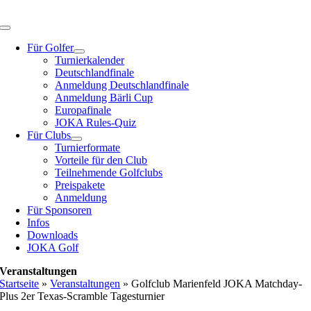
Zum
Inhalt
Toggle
springen
Navigation
Für Golfer
Turnierkalender
Deutschlandfinale
Anmeldung Deutschlandfinale
Anmeldung Bärli Cup
Europafinale
JOKA Rules-Quiz
Für Clubs
Turnierformate
Vorteile für den Club
Teilnehmende Golfclubs
Preispakete
Anmeldung
Für Sponsoren
Infos
Downloads
JOKA Golf
Veranstaltungen
Startseite
»
Veranstaltungen
»
Golfclub Marienfeld JOKA Matchday-
Plus 2er Texas-Scramble Tagesturnier