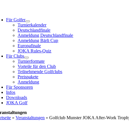
Zum
Inhalt
oggle
springen
avigation
Für Golfer
Turnierkalender
Deutschlandfinale
Anmeldung Deutschlandfinale
Anmeldung Bärli Cup
Europafinale
JOKA Rules-Quiz
Für Clubs
Turnierformate
Vorteile für den Club
Teilnehmende Golfclubs
Preispakete
Anmeldung
Für Sponsoren
Infos
Downloads
JOKA Golf
ranstaltungen
rtseite
»
Veranstaltungen
»
Golfclub Munster JOKA After-Work Troph