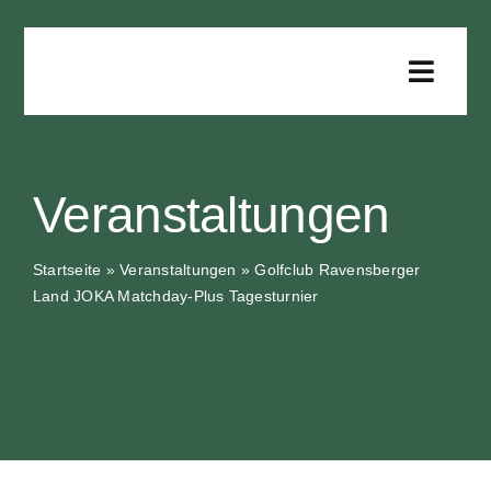
Zum
Inhalt
springen
Toggle
Naviga
Für Golfer
Veranstaltungen
Für Clubs
Startseite
»
Veranstaltungen
»
Golfclub Ravensberger
Land JOKA Matchday-Plus Tagesturnier
Für Sponsoren
Infos
Downloads