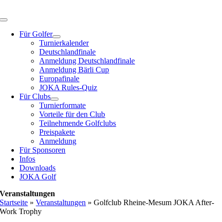
Zum
Inhalt
Toggle
springen
Navigation
Für Golfer
Turnierkalender
Deutschlandfinale
Anmeldung Deutschlandfinale
Anmeldung Bärli Cup
Europafinale
JOKA Rules-Quiz
Für Clubs
Turnierformate
Vorteile für den Club
Teilnehmende Golfclubs
Preispakete
Anmeldung
Für Sponsoren
Infos
Downloads
JOKA Golf
Veranstaltungen
Startseite
»
Veranstaltungen
»
Golfclub Rheine-Mesum JOKA After-
Work Trophy