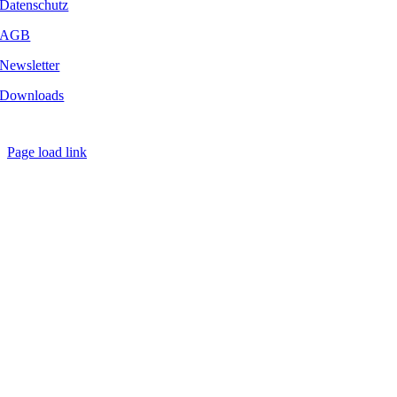
Datenschutz
AGB
Newsletter
Downloads
Copyright
2026 - Golf Emotion | All Rights Reserved.
Page load link
Nach
oben