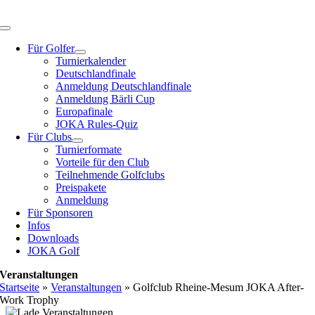
Zum
Inhalt
Toggle
springen
Navigation
Für Golfer
Turnierkalender
Deutschlandfinale
Anmeldung Deutschlandfinale
Anmeldung Bärli Cup
Europafinale
JOKA Rules-Quiz
Für Clubs
Turnierformate
Vorteile für den Club
Teilnehmende Golfclubs
Preispakete
Anmeldung
Für Sponsoren
Infos
Downloads
JOKA Golf
Veranstaltungen
Startseite
»
Veranstaltungen
»
Golfclub Rheine-Mesum JOKA After-
Work Trophy