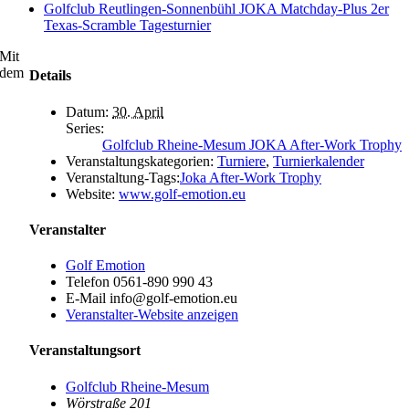
Golfclub Reutlingen-Sonnenbühl JOKA Matchday-Plus 2er
Texas-Scramble Tagesturnier
Mit
dem
Details
Datum:
30. April
Series:
Golfclub Rheine-Mesum JOKA After-Work Trophy
Veranstaltungskategorien:
Turniere
,
Turnierkalender
Veranstaltung-Tags:
Joka After-Work Trophy
Website:
www.golf-emotion.eu
Veranstalter
Golf Emotion
Telefon
0561-890 990 43
E-Mail
info@golf-emotion.eu
Veranstalter-Website anzeigen
Veranstaltungsort
Golfclub Rheine-Mesum
Wörstraße 201