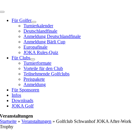
Zum
Inhalt
Toggle
springen
Navigation
Für Golfer
Turnierkalender
Deutschlandfinale
Anmeldung Deutschlandfinale
Anmeldung Bärli Cup
Europafinale
JOKA Rules-Quiz
Für Clubs
Turnierformate
Vorteile für den Club
Teilnehmende Golfclubs
Preispakete
Anmeldung
Für Sponsoren
Infos
Downloads
JOKA Golf
Veranstaltungen
Startseite
»
Veranstaltungen
»
Golfclub Schwanhof JOKA After-Work
Trophy