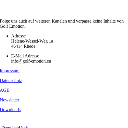
Folge uns auch auf weiteren Kanälen und verpasse keine Inhalte von
Golf Emotion.
Adresse
Helene-Wessel-Weg 1a
46414 Rhede
E-Mail Adresse
info@golf-emotion.eu
Impressum
Datenschutz
AGB
Newsletter
Downloads
Copyright
2026 - Golf Emotion | All Rights Reserved.
Page load link