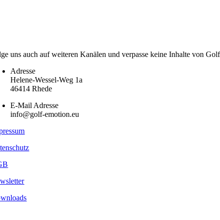
lge uns auch auf weiteren Kanälen und verpasse keine Inhalte von Gol
Adresse
Helene-Wessel-Weg 1a
46414 Rhede
E-Mail Adresse
info@golf-emotion.eu
pressum
tenschutz
GB
wsletter
wnloads
pyright
2026 - Golf Emotion | All Rights Reserved.