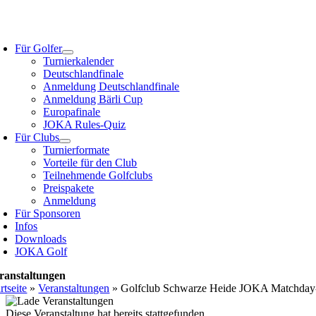
Zum
Inhalt
oggle
springen
avigation
Für Golfer
Turnierkalender
Deutschlandfinale
Anmeldung Deutschlandfinale
Anmeldung Bärli Cup
Europafinale
JOKA Rules-Quiz
Für Clubs
Turnierformate
Vorteile für den Club
Teilnehmende Golfclubs
Preispakete
Anmeldung
Für Sponsoren
Infos
Downloads
JOKA Golf
ranstaltungen
rtseite
»
Veranstaltungen
»
Golfclub Schwarze Heide JOKA Matchday-P
Diese Veranstaltung hat bereits stattgefunden.