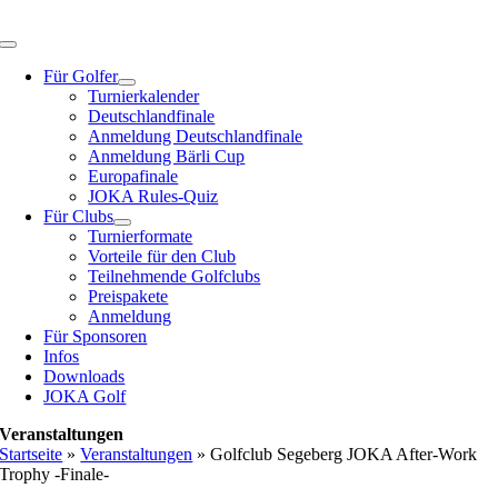
Zum
Inhalt
Toggle
springen
Navigation
Für Golfer
Turnierkalender
Deutschlandfinale
Anmeldung Deutschlandfinale
Anmeldung Bärli Cup
Europafinale
JOKA Rules-Quiz
Für Clubs
Turnierformate
Vorteile für den Club
Teilnehmende Golfclubs
Preispakete
Anmeldung
Für Sponsoren
Infos
Downloads
JOKA Golf
Veranstaltungen
Startseite
»
Veranstaltungen
»
Golfclub Segeberg JOKA After-Work
Trophy -Finale-