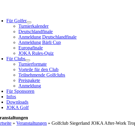
Zum
Inhalt
oggle
springen
avigation
Für Golfer
Turnierkalender
Deutschlandfinale
Anmeldung Deutschlandfinale
Anmeldung Bärli Cup
Europafinale
JOKA Rules-Quiz
Für Clubs
Turnierformate
Vorteile für den Club
Teilnehmende Golfclubs
Preispakete
Anmeldung
Für Sponsoren
Infos
Downloads
JOKA Golf
ranstaltungen
rtseite
»
Veranstaltungen
»
Golfclub Siegerland JOKA After-Work Tr