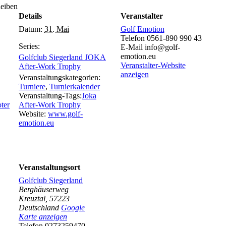
leiben
Details
Veranstalter
Datum:
31. Mai
Golf Emotion
Telefon
0561-890 990 43
Series:
E-Mail
info@golf-
emotion.eu
Golfclub Siegerland JOKA
Veranstalter-Website
After-Work Trophy
anzeigen
Veranstaltungskategorien:
Turniere
,
Turnierkalender
Veranstaltung-Tags:
Joka
After-Work Trophy
Website:
www.golf-
emotion.eu
Veranstaltungsort
Golfclub Siegerland
Berghäuserweg
Kreuztal
,
57223
Deutschland
Google
Karte anzeigen
Telefon
0273259470