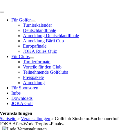
Zum
Inhalt
Toggle
springen
Navigation
Für Golfer
Turnierkalender
Deutschlandfinale
Anmeldung Deutschlandfinale
Anmeldung Bärli Cup
Europafinale
JOKA Rules-Quiz
Für Clubs
Turnierformate
Vorteile für den Club
Teilnehmende Golfclubs
Preispakete
Anmeldung
Für Sponsoren
Infos
Downloads
JOKA Golf
Veranstaltungen
Startseite
»
Veranstaltungen
»
Golfclub Sinsheim-Buchenauerhof
JOKA After-Work Trophy -Finale-