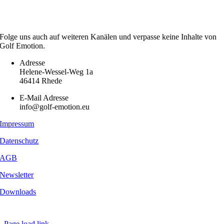
Folge uns auch auf weiteren Kanälen und verpasse keine Inhalte von
Golf Emotion.
Adresse
Helene-Wessel-Weg 1a
46414 Rhede
E-Mail Adresse
info@golf-emotion.eu
Impressum
Datenschutz
AGB
Newsletter
Downloads
Copyright
2026 - Golf Emotion | All Rights Reserved.
Page load link