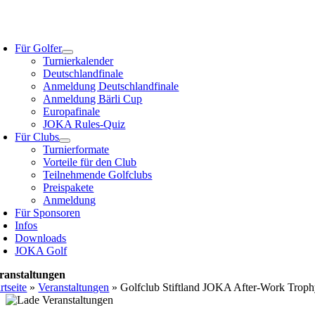
Zum
Inhalt
oggle
springen
avigation
Für Golfer
Turnierkalender
Deutschlandfinale
Anmeldung Deutschlandfinale
Anmeldung Bärli Cup
Europafinale
JOKA Rules-Quiz
Für Clubs
Turnierformate
Vorteile für den Club
Teilnehmende Golfclubs
Preispakete
Anmeldung
Für Sponsoren
Infos
Downloads
JOKA Golf
ranstaltungen
rtseite
»
Veranstaltungen
»
Golfclub Stiftland JOKA After-Work Trophy