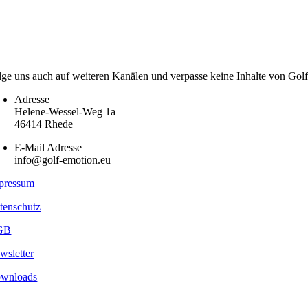
lge uns auch auf weiteren Kanälen und verpasse keine Inhalte von Gol
Adresse
Helene-Wessel-Weg 1a
46414 Rhede
E-Mail Adresse
info@golf-emotion.eu
pressum
tenschutz
GB
wsletter
wnloads
pyright
2026 - Golf Emotion | All Rights Reserved.