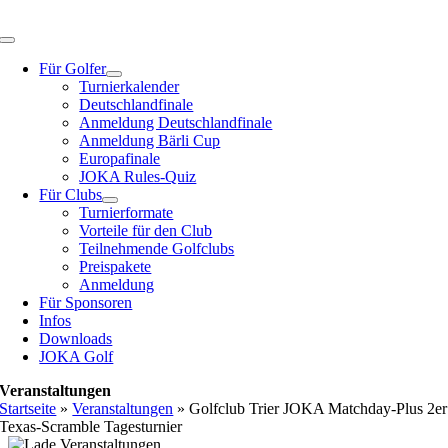
Zum
Inhalt
Toggle
springen
Navigation
Für Golfer
Turnierkalender
Deutschlandfinale
Anmeldung Deutschlandfinale
Anmeldung Bärli Cup
Europafinale
JOKA Rules-Quiz
Für Clubs
Turnierformate
Vorteile für den Club
Teilnehmende Golfclubs
Preispakete
Anmeldung
Für Sponsoren
Infos
Downloads
JOKA Golf
Veranstaltungen
Startseite
»
Veranstaltungen
»
Golfclub Trier JOKA Matchday-Plus 2er
Texas-Scramble Tagesturnier