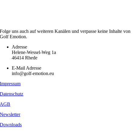
Folge uns auch auf weiteren Kanälen und verpasse keine Inhalte von
Golf Emotion.
Adresse
Helene-Wessel-Weg 1a
46414 Rhede
E-Mail Adresse
info@golf-emotion.eu
Impressum
Datenschutz
AGB
Newsletter
Downloads
Copyright
2026 - Golf Emotion | All Rights Reserved.