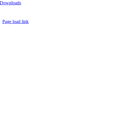
Downloads
Copyright
2026 - Golf Emotion | All Rights Reserved.
Page load link
Nach
oben