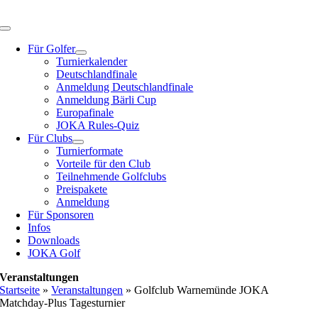
Zum
Inhalt
Toggle
springen
Navigation
Für Golfer
Turnierkalender
Deutschlandfinale
Anmeldung Deutschlandfinale
Anmeldung Bärli Cup
Europafinale
JOKA Rules-Quiz
Für Clubs
Turnierformate
Vorteile für den Club
Teilnehmende Golfclubs
Preispakete
Anmeldung
Für Sponsoren
Infos
Downloads
JOKA Golf
Veranstaltungen
Startseite
»
Veranstaltungen
»
Golfclub Warnemünde JOKA
Matchday-Plus Tagesturnier