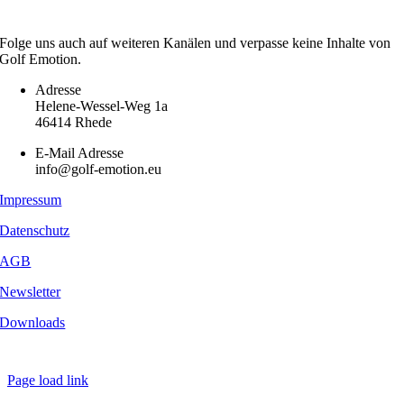
Folge uns auch auf weiteren Kanälen und verpasse keine Inhalte von
Golf Emotion.
Adresse
Helene-Wessel-Weg 1a
46414 Rhede
E-Mail Adresse
info@golf-emotion.eu
Impressum
Datenschutz
AGB
Newsletter
Downloads
Copyright
2026 - Golf Emotion | All Rights Reserved.
Page load link
Nach