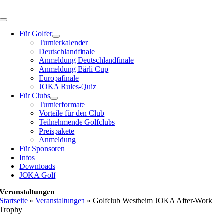
Zum
Inhalt
Toggle
springen
Navigation
Für Golfer
Turnierkalender
Deutschlandfinale
Anmeldung Deutschlandfinale
Anmeldung Bärli Cup
Europafinale
JOKA Rules-Quiz
Für Clubs
Turnierformate
Vorteile für den Club
Teilnehmende Golfclubs
Preispakete
Anmeldung
Für Sponsoren
Infos
Downloads
JOKA Golf
Veranstaltungen
Startseite
»
Veranstaltungen
»
Golfclub Westheim JOKA After-Work
Trophy