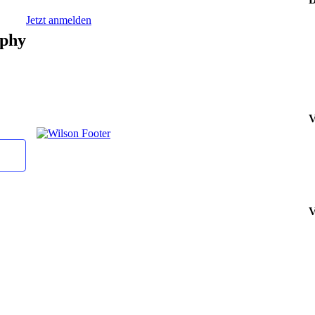
Jetzt anmelden
ophy
V
V