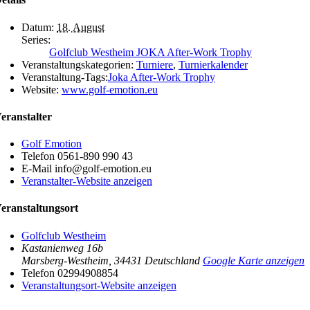
Datum:
18. August
Series:
Golfclub Westheim JOKA After-Work Trophy
Veranstaltungskategorien:
Turniere
,
Turnierkalender
Veranstaltung-Tags:
Joka After-Work Trophy
Website:
www.golf-emotion.eu
eranstalter
Golf Emotion
Telefon
0561-890 990 43
E-Mail
info@golf-emotion.eu
Veranstalter-Website anzeigen
eranstaltungsort
Golfclub Westheim
Kastanienweg 16b
Marsberg-Westheim
,
34431
Deutschland
Google Karte anzeigen
Telefon
02994908854
Veranstaltungsort-Website anzeigen