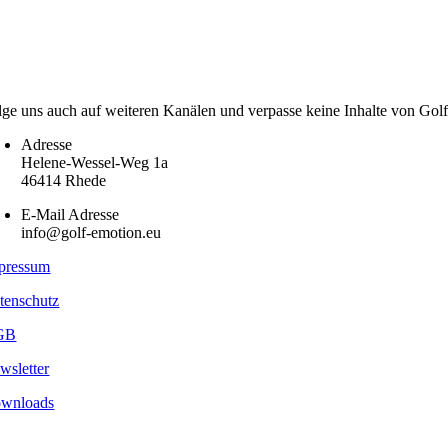
lge uns auch auf weiteren Kanälen und verpasse keine Inhalte von Gol
Adresse
Helene-Wessel-Weg 1a
46414 Rhede
E-Mail Adresse
info@golf-emotion.eu
pressum
tenschutz
GB
wsletter
wnloads
pyright
2026 - Golf Emotion | All Rights Reserved.