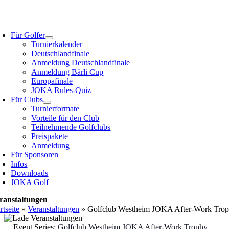
Zum
Inhalt
oggle
springen
avigation
Für Golfer
Turnierkalender
Deutschlandfinale
Anmeldung Deutschlandfinale
Anmeldung Bärli Cup
Europafinale
JOKA Rules-Quiz
Für Clubs
Turnierformate
Vorteile für den Club
Teilnehmende Golfclubs
Preispakete
Anmeldung
Für Sponsoren
Infos
Downloads
JOKA Golf
ranstaltungen
rtseite
»
Veranstaltungen
»
Golfclub Westheim JOKA After-Work Tro
Event Series:
Golfclub Westheim JOKA After-Work Trophy