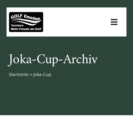
Zum
Inhalt
springen
Toggl
Navig
Für Golfer
Joka-Cup-Archiv
Für Clubs
Startseite
»
Joka-Cup
Für Sponsoren
Infos
Downloads