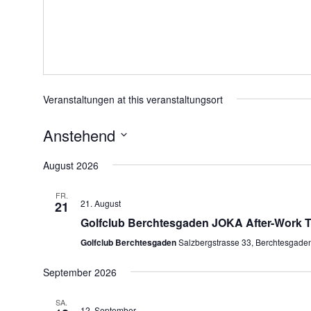
Veranstaltungen at this veranstaltungsort
Anstehend
Datum
wählen.
August 2026
FR.
21. August
21
Golfclub Berchtesgaden JOKA After-Work Tr
Golfclub Berchtesgaden
Salzbergstrasse 33, Berchtesgade
September 2026
SA.
12. September