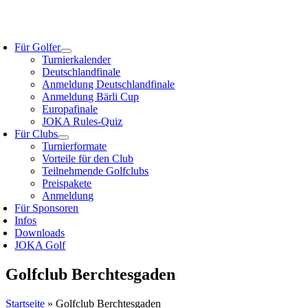
Zum
Inhalt
oggle
springen
avigation
Für Golfer
Turnierkalender
Deutschlandfinale
Anmeldung Deutschlandfinale
Anmeldung Bärli Cup
Europafinale
JOKA Rules-Quiz
Für Clubs
Turnierformate
Vorteile für den Club
Teilnehmende Golfclubs
Preispakete
Anmeldung
Für Sponsoren
Infos
Downloads
JOKA Golf
Golfclub Berchtesgaden
Startseite
»
Golfclub Berchtesgaden