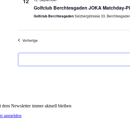
12
Golfclub Berchtesgaden JOKA Matchday-Plu
Golfclub Berchtesgaden
Salzbergstrasse 33, Berchtesgade
Veranstaltungen
Vorherige
t dem Newsletter immer aktuell bleiben
tzt anmelden