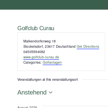
Golfclub Curau
Address
Malkendorferweg 18
Stockelsdorf
,
23617
Deutschland
Get Directions
Phone
04505594082
Website
www.golfclub-curau.de
Categories:
Golfanlagen
Veranstaltungen at this veranstaltungsort
Anstehend
Datum
wählen.
August 2026