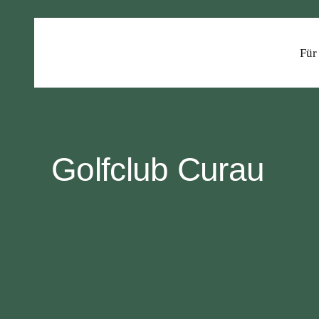
Zum
Inhalt
springen
Für
Golfclub Curau