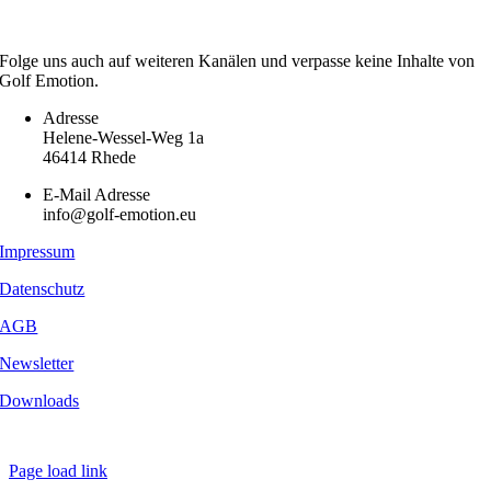
Folge uns auch auf weiteren Kanälen und verpasse keine Inhalte von
Golf Emotion.
Adresse
Helene-Wessel-Weg 1a
46414 Rhede
E-Mail Adresse
info@golf-emotion.eu
Impressum
Datenschutz
AGB
Newsletter
Downloads
Copyright
2026 - Golf Emotion | All Rights Reserved.
Page load link
Nach