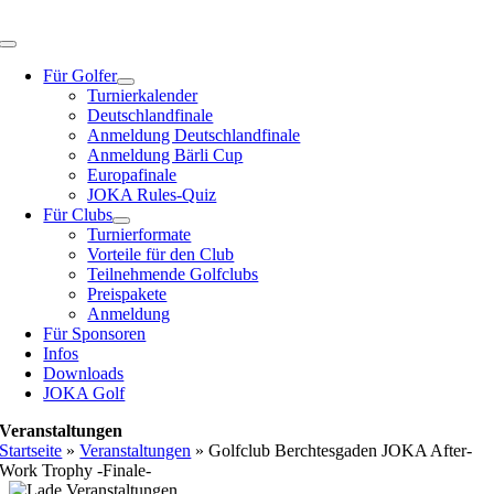
Zum
Inhalt
Toggle
springen
Navigation
Für Golfer
Turnierkalender
Deutschlandfinale
Anmeldung Deutschlandfinale
Anmeldung Bärli Cup
Europafinale
JOKA Rules-Quiz
Für Clubs
Turnierformate
Vorteile für den Club
Teilnehmende Golfclubs
Preispakete
Anmeldung
Für Sponsoren
Infos
Downloads
JOKA Golf
Veranstaltungen
Startseite
»
Veranstaltungen
»
Golfclub Berchtesgaden JOKA After-
Work Trophy -Finale-