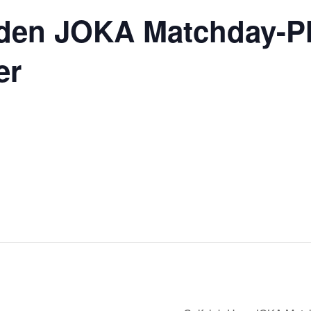
den JOKA Matchday-Pl
er