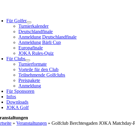
Zum
Inhalt
oggle
springen
avigation
Für Golfer
Turnierkalender
Deutschlandfinale
Anmeldung Deutschlandfinale
Anmeldung Bärli Cup
Europafinale
JOKA Rules-Quiz
Für Clubs
Turnierformate
Vorteile für den Club
Teilnehmende Golfclubs
Preispakete
Anmeldung
Für Sponsoren
Infos
Downloads
JOKA Golf
ranstaltungen
rtseite
»
Veranstaltungen
»
Golfclub Berchtesgaden JOKA Matchday-Pl