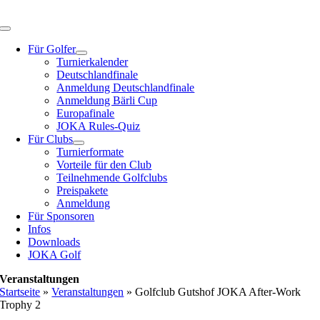
Zum
Inhalt
Toggle
springen
Navigation
Für Golfer
Turnierkalender
Deutschlandfinale
Anmeldung Deutschlandfinale
Anmeldung Bärli Cup
Europafinale
JOKA Rules-Quiz
Für Clubs
Turnierformate
Vorteile für den Club
Teilnehmende Golfclubs
Preispakete
Anmeldung
Für Sponsoren
Infos
Downloads
JOKA Golf
Veranstaltungen
Startseite
»
Veranstaltungen
»
Golfclub Gutshof JOKA After-Work
Trophy 2