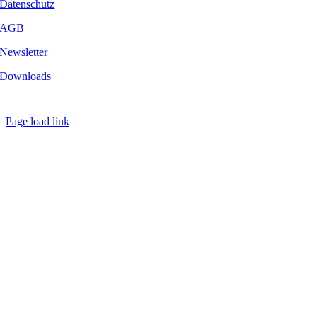
Datenschutz
AGB
Newsletter
Downloads
Copyright
2026 - Golf Emotion | All Rights Reserved.
Page load link
Nach
oben