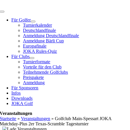
Zum
Inhalt
Toggle
springen
Navigation
Für Golfer
Turnierkalender
Deutschlandfinale
Anmeldung Deutschlandfinale
Anmeldung Bärli Cup
Europafinale
JOKA Rules-Quiz
Für Clubs
Turnierformate
Vorteile für den Club
Teilnehmende Golfclubs
Preispakete
Anmeldung
Für Sponsoren
Infos
Downloads
JOKA Golf
Veranstaltungen
Startseite
»
Veranstaltungen
»
Golfclub Main-Spessart JOKA
Matchday-Plus 2er Texas-Scramble Tagesturnier