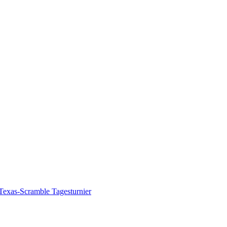
exas-Scramble Tagesturnier