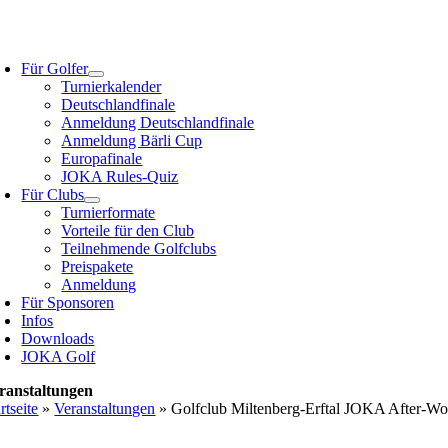
Zum
Inhalt
oggle
springen
avigation
Für Golfer
Turnierkalender
Deutschlandfinale
Anmeldung Deutschlandfinale
Anmeldung Bärli Cup
Europafinale
JOKA Rules-Quiz
Für Clubs
Turnierformate
Vorteile für den Club
Teilnehmende Golfclubs
Preispakete
Anmeldung
Für Sponsoren
Infos
Downloads
JOKA Golf
ranstaltungen
rtseite
»
Veranstaltungen
»
Golfclub Miltenberg-Erftal JOKA After-W