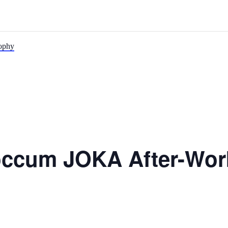
ophy
occum JOKA After-Wor