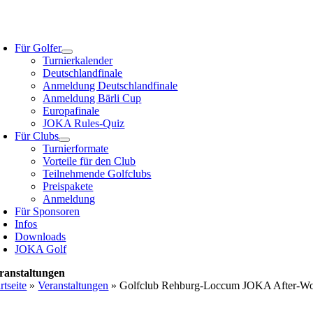
Zum
Inhalt
oggle
springen
avigation
Für Golfer
Turnierkalender
Deutschlandfinale
Anmeldung Deutschlandfinale
Anmeldung Bärli Cup
Europafinale
JOKA Rules-Quiz
Für Clubs
Turnierformate
Vorteile für den Club
Teilnehmende Golfclubs
Preispakete
Anmeldung
Für Sponsoren
Infos
Downloads
JOKA Golf
ranstaltungen
rtseite
»
Veranstaltungen
»
Golfclub Rehburg-Loccum JOKA After-Wo