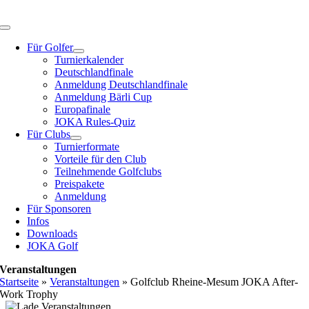
Zum
Inhalt
Toggle
springen
Navigation
Für Golfer
Turnierkalender
Deutschlandfinale
Anmeldung Deutschlandfinale
Anmeldung Bärli Cup
Europafinale
JOKA Rules-Quiz
Für Clubs
Turnierformate
Vorteile für den Club
Teilnehmende Golfclubs
Preispakete
Anmeldung
Für Sponsoren
Infos
Downloads
JOKA Golf
Veranstaltungen
Startseite
»
Veranstaltungen
»
Golfclub Rheine-Mesum JOKA After-
Work Trophy