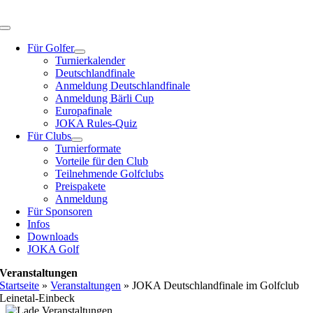
Zum
Inhalt
Toggle
springen
Navigation
Für Golfer
Turnierkalender
Deutschlandfinale
Anmeldung Deutschlandfinale
Anmeldung Bärli Cup
Europafinale
JOKA Rules-Quiz
Für Clubs
Turnierformate
Vorteile für den Club
Teilnehmende Golfclubs
Preispakete
Anmeldung
Für Sponsoren
Infos
Downloads
JOKA Golf
Veranstaltungen
Startseite
»
Veranstaltungen
»
JOKA Deutschlandfinale im Golfclub
Leinetal-Einbeck