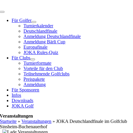
Zum
Inhalt
Toggle
springen
Navigation
Für Golfer
Turnierkalender
Deutschlandfinale
Anmeldung Deutschlandfinale
Anmeldung Bärli Cup
Europafinale
JOKA Rules-Quiz
Für Clubs
Turnierformate
Vorteile für den Club
Teilnehmende Golfclubs
Preispakete
Anmeldung
Für Sponsoren
Infos
Downloads
JOKA Golf
Veranstaltungen
Startseite
»
Veranstaltungen
»
JOKA Deutschlandfinale im Golfclub
Sinsheim-Buchenauerhof